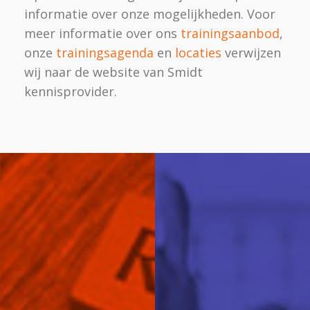
informatie over onze mogelijkheden. Voor
meer informatie over ons
trainingsaanbod
,
onze
trainingsagenda
en
locaties
verwijzen
wij naar de website van Smidt
kennisprovider.